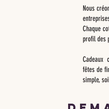
Nous créon
entreprise
Chaque cof
profil des 
Cadeaux c
fêtes de f
simple, so
dem