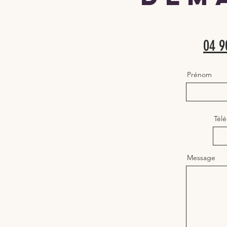
04 9
Prénom
Tél
Message