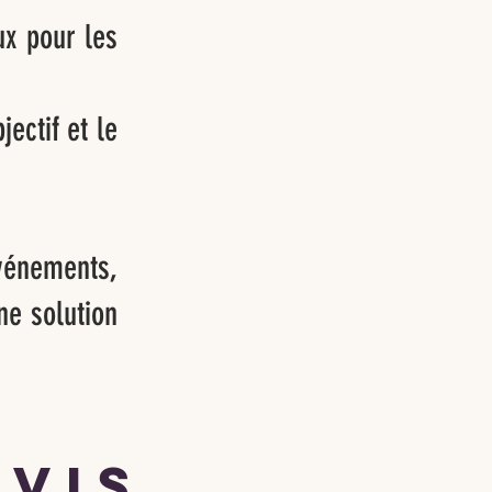
ux pour les
ectif et le
vénements,
ne solution
evis