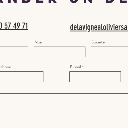
0 57 49 71
delavignealolivier
Nom
Société
éphone
E-mail